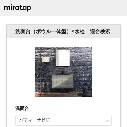
洗面台（ボウル一体型）×水栓 適合検索
洗面台