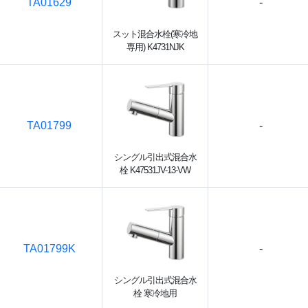
TA01629
-
スット混合水栓(寒冷地
専用) K4731NJK
TA01799
-
シングル引出式混合水
栓 K47531JV-13-VW
TA01799K
-
シングル引出式混合水
栓 寒冷地用