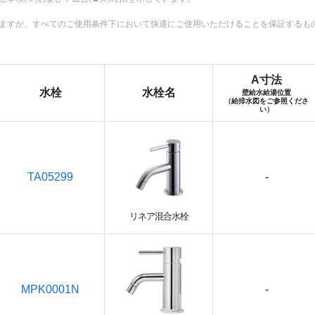
ますが、すべてのご使用条件下において快適にご使用いただけることを保証するも
A寸法
水栓
水栓名
壁給水給湯位置
（給排水図をご参照くださ
い）
TA05299
-
リネア混合水栓
MPK0001N
-