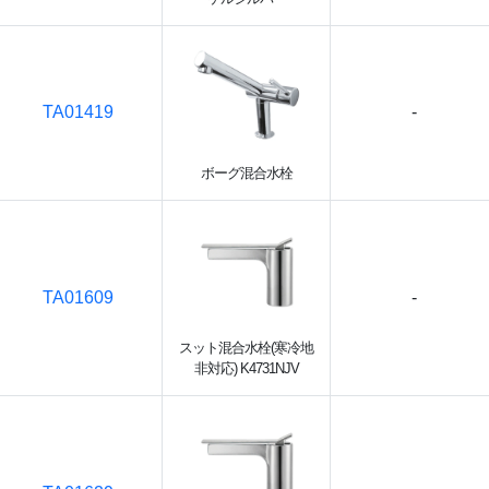
TA01419
-
ボーグ混合水栓
TA01609
-
スット混合水栓(寒冷地
非対応) K4731NJV