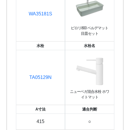
WA35181S
ピロリ800 ベルデマット
目皿セット
水栓
水栓名
TA05129N
ニューベガ混合水栓 ホワ
イトマット
A寸法
適合判断
415
○