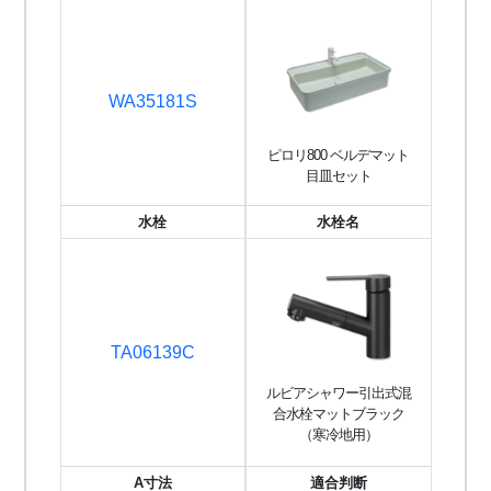
WA35181S
ピロリ800 ベルデマット
目皿セット
水栓
水栓名
TA06139C
ルビアシャワー引出式混
合水栓マットブラック
（寒冷地用）
A寸法
適合判断