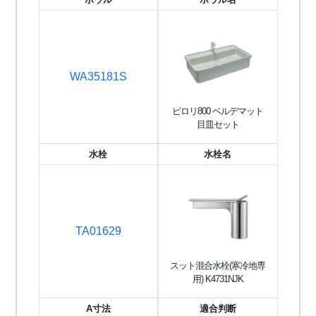
WA35181S
ピロリ800 ベルデマット
目皿セット
水栓
水栓名
TA01629
スット混合水栓(寒冷地専
用) K4731NJK
A寸法
適合判断