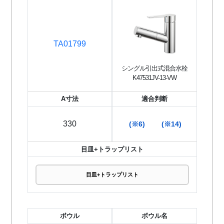
TA01799
シングル引出式混合水栓
K47531JV-13-VW
A寸法
適合判断
330
(※6)
(※14)
目皿+トラップリスト
目皿+トラップリスト
ボウル
ボウル名