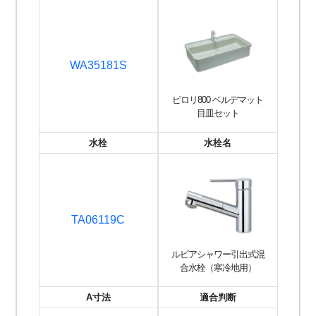
WA35181S
ピロリ800 ベルデマット
目皿セット
水栓
水栓名
TA06119C
ルビアシャワー引出式混
合水栓（寒冷地用）
A寸法
適合判断