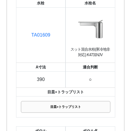
水栓
水栓名
TA01609
スット混合水栓(寒冷地非
対応) K4731NJV
A寸法
適合判断
390
○
目皿+トラップリスト
目皿+トラップリスト
ボウル
ボウル名