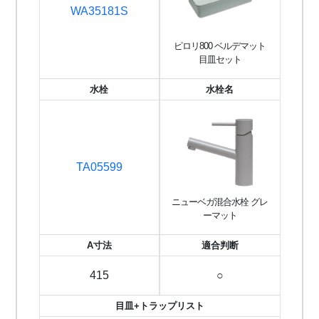
WA35181S
ピロリ800 ベルデマット
目皿セット
水栓
水栓名
TA05599
ニューベガ混合水栓 グレ
ーマット
A寸法
適合判断
415
○
目皿+トラップリスト