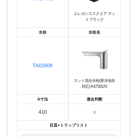
エレガンススクエア マッ
トブラック
水栓
水栓名
TA01609
スット混合水栓(寒冷地非
対応) K4731NJV
A寸法
適合判断
410
○
目皿+トラップリスト