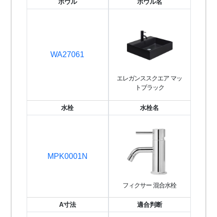
ボウル
ボウル名
WA27061
エレガンススクエア マッ
トブラック
水栓
水栓名
MPK0001N
フィクサー 混合水栓
A寸法
適合判断