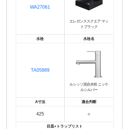
WA27061
エレガンススクエア マッ
トブラック
水栓
水栓名
TA05889
ルシッソ混合水栓 ニッケ
ルシルバー
A寸法
適合判断
425
○
目皿+トラップリスト