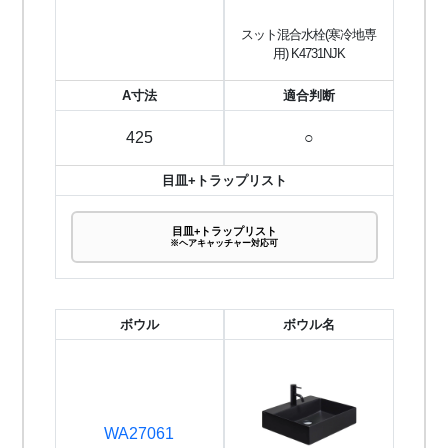
スット混合水栓(寒冷地専
用) K4731NJK
A寸法
適合判断
425
○
目皿+トラップリスト
目皿+トラップリスト
※ヘアキャッチャー対応可
ボウル
ボウル名
WA27061