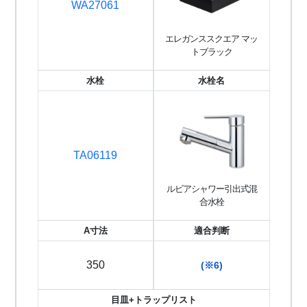
WA27061
エレガンススクエア マッ
トブラック
水栓
水栓名
TA06119
ルビアシャワー引出式混
合水栓
A寸法
適合判断
350
(※6)
目皿+トラップリスト