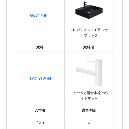
WA27061
エレガンススクエア マッ
トブラック
水栓
水栓名
TA05129N
ニューベガ混合水栓 ホワ
イトマット
A寸法
適合判断
435
○