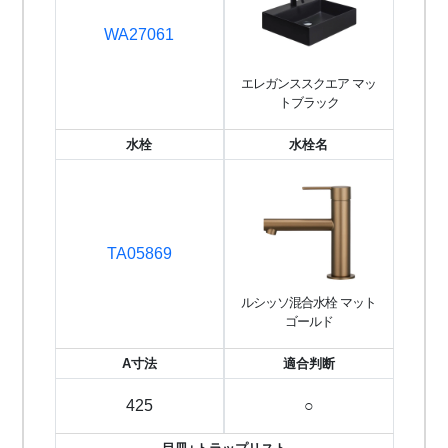
WA27061
エレガンススクエア マッ
トブラック
水栓
水栓名
TA05869
ルシッソ混合水栓 マット
ゴールド
A寸法
適合判断
425
○