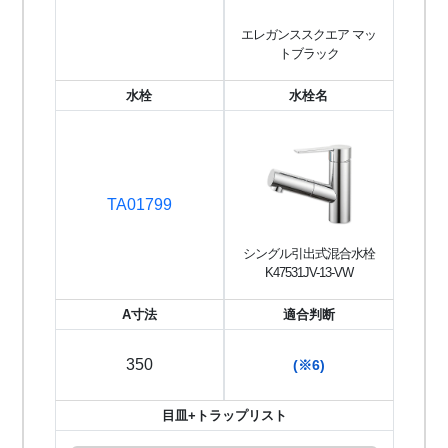
エレガンススクエア マッ
トブラック
水栓
水栓名
TA01799
シングル引出式混合水栓
K47531JV-13-VW
A寸法
適合判断
350
(※6)
目皿+トラップリスト