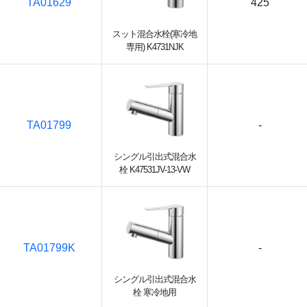
TA01629
425
スット混合水栓(寒冷地
専用) K4731NJK
TA01799
-
シングル引出式混合水
栓 K47531JV-13-VW
TA01799K
-
シングル引出式混合水
栓 寒冷地用