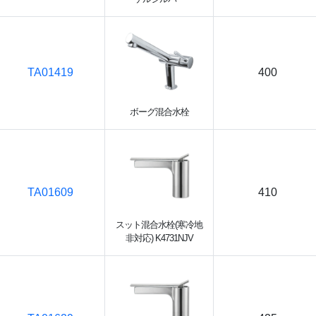
TA01419
400
ボーグ混合水栓
TA01609
410
スット混合水栓(寒冷地
非対応) K4731NJV