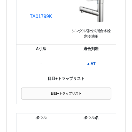
TA01799K
シングル引出式混合水栓
寒冷地用
A寸法
適合判断
-
▲AT
目皿+トラップリスト
目皿+トラップリスト
ボウル
ボウル名