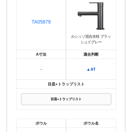
TA05879
ルシッソ混合水栓 ブラッ
シュドグレー
A寸法
適合判断
-
▲AT
目皿+トラップリスト
目皿+トラップリスト
ボウル
ボウル名