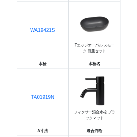
WA19421S
Tエッジオーバル スモー
ク 目皿セット
水栓
水栓名
TA01919N
フィクサー混合水栓 ブラ
ックマット
A寸法
適合判断