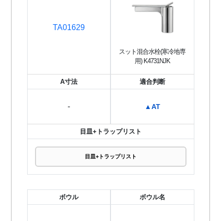
TA01629
スット混合水栓(寒冷地専
用) K4731NJK
A寸法
適合判断
-
▲AT
目皿+トラップリスト
目皿+トラップリスト
ボウル
ボウル名