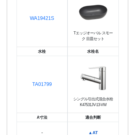
WA19421S
Tエッジオーバル スモー
ク 目皿セット
水栓
水栓名
TA01799
シングル引出式混合水栓
K47531JV-13-VW
A寸法
適合判断
-
▲AT