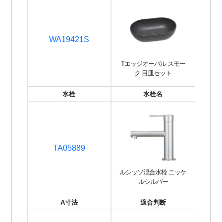
WA19421S
Tエッジオーバル スモー
ク 目皿セット
水栓
水栓名
TA05889
ルシッソ混合水栓 ニッケ
ルシルバー
A寸法
適合判断