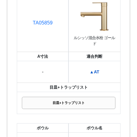
TA05859
ルシッソ混合水栓 ゴール
ド
A寸法
適合判断
-
▲AT
目皿+トラップリスト
目皿+トラップリスト
ボウル
ボウル名