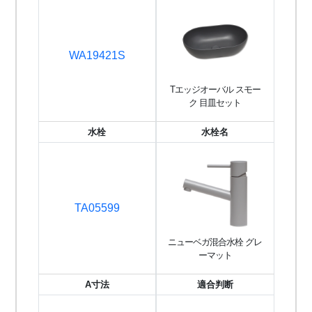
WA19421S
Tエッジオーバル スモー
ク 目皿セット
水栓
水栓名
TA05599
ニューベガ混合水栓 グレ
ーマット
A寸法
適合判断