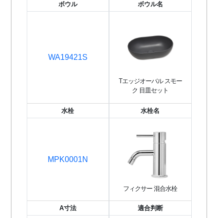
ボウル
ボウル名
WA19421S
Tエッジオーバル スモー
ク 目皿セット
水栓
水栓名
MPK0001N
フィクサー 混合水栓
A寸法
適合判断