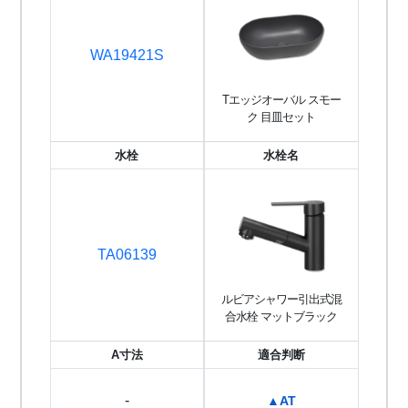
WA19421S
Tエッジオーバル スモー
ク 目皿セット
水栓
水栓名
TA06139
ルビアシャワー引出式混
合水栓 マットブラック
A寸法
適合判断
-
▲AT