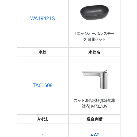
WA19421S
Tエッジオーバル スモー
ク 目皿セット
水栓
水栓名
TA01609
スット混合水栓(寒冷地非
対応) K4731NJV
A寸法
適合判断
-
▲AT