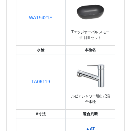
WA19421S
Tエッジオーバル スモー
ク 目皿セット
水栓
水栓名
TA06119
ルビアシャワー引出式混
合水栓
A寸法
適合判断
-
▲AT