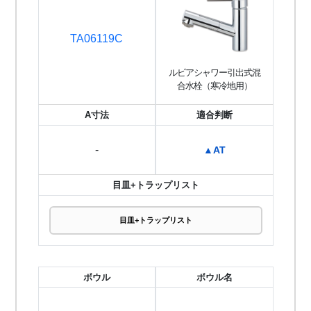
TA06119C
ルビアシャワー引出式混
合水栓（寒冷地用）
A寸法
適合判断
-
▲AT
目皿+トラップリスト
目皿+トラップリスト
ボウル
ボウル名