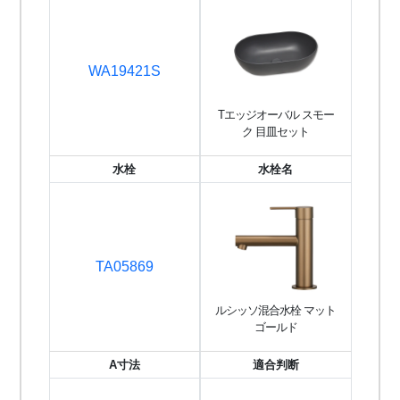
WA19421S
Tエッジオーバル スモー
ク 目皿セット
水栓
水栓名
TA05869
ルシッソ混合水栓 マット
ゴールド
A寸法
適合判断