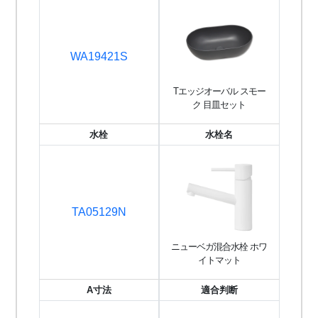
WA19421S
Tエッジオーバル スモー
ク 目皿セット
水栓
水栓名
TA05129N
ニューベガ混合水栓 ホワ
イトマット
A寸法
適合判断