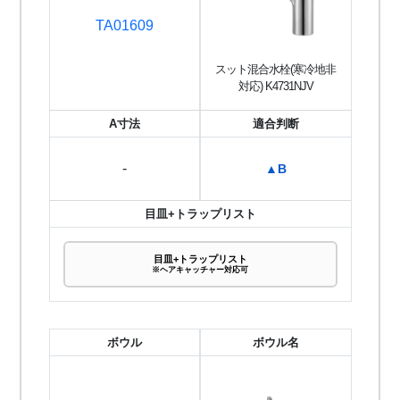
TA01609
スット混合水栓(寒冷地非
対応) K4731NJV
A寸法
適合判断
-
▲B
目皿+トラップリスト
目皿+トラップリスト
※ヘアキャッチャー対応可
ボウル
ボウル名