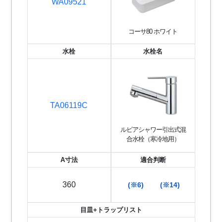
WA09521
コーサ80 ホワイト
水栓
水栓名
TA06119C
ルビアシャワー引出式混
合水栓（寒冷地用）
A寸法
適合判断
360
(※6)
(※14)
目皿+トラップリスト