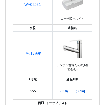
WA09521
コーサ80 ホワイト
水栓
水栓名
TA01799K
シングル引出式混合水栓
寒冷地用
A寸法
適合判断
365
(※6)
(※14)
目皿+トラップリスト