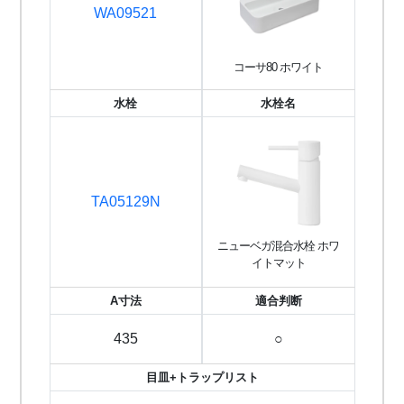
WA09521
コーサ80 ホワイト
水栓
水栓名
TA05129N
ニューベガ混合水栓 ホワ
イトマット
A寸法
適合判断
435
○
目皿+トラップリスト