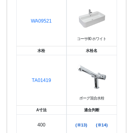
WA09521
コーサ80 ホワイト
水栓
水栓名
TA01419
ボーグ混合水栓
A寸法
適合判断
400
(※13)
(※14)