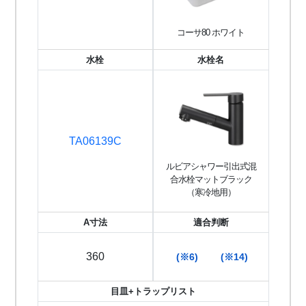
コーサ80 ホワイト
水栓
水栓名
TA06139C
ルビアシャワー引出式混
合水栓マットブラック
（寒冷地用）
A寸法
適合判断
360
(※6)
(※14)
目皿+トラップリスト