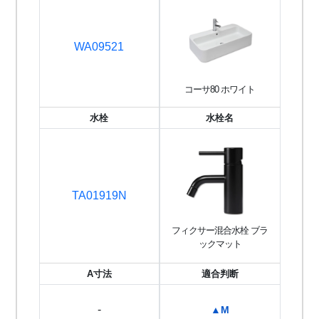
WA09521
コーサ80 ホワイト
水栓
水栓名
TA01919N
フィクサー混合水栓 ブラ
ックマット
A寸法
適合判断
-
▲M