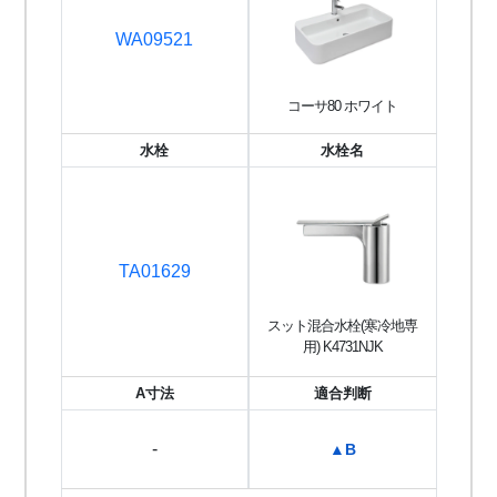
WA09521
コーサ80 ホワイト
水栓
水栓名
TA01629
スット混合水栓(寒冷地専
用) K4731NJK
A寸法
適合判断
-
▲B