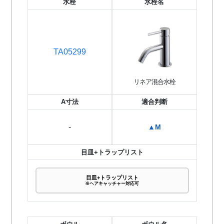
水栓
水栓名
TA05299
リネア混合水栓
A寸法
適合判断
-
▲M
目皿+トラップリスト
目皿+トラップリスト
※ヘアキャッチャー対応可