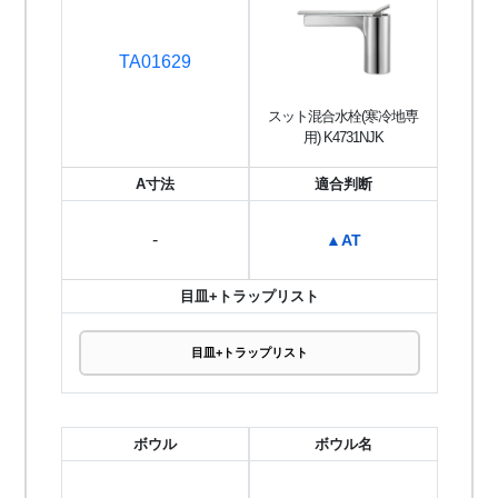
TA01629
スット混合水栓(寒冷地専
用) K4731NJK
A寸法
適合判断
-
▲AT
目皿+トラップリスト
目皿+トラップリスト
ボウル
ボウル名