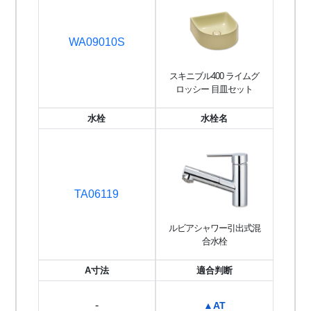
WA09010S
スキニブル400 ライムグ
ロッシー 目皿セット
水栓
水栓名
TA06119
ルビアシャワー引出式混
合水栓
A寸法
適合判断
-
▲AT