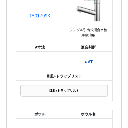
TA01799K
シングル引出式混合水栓
寒冷地用
A寸法
適合判断
-
▲AT
目皿+トラップリスト
目皿+トラップリスト
ボウル
ボウル名