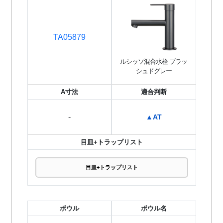
TA05879
ルシッソ混合水栓 ブラッ
シュドグレー
A寸法
適合判断
-
▲AT
目皿+トラップリスト
目皿+トラップリスト
ボウル
ボウル名