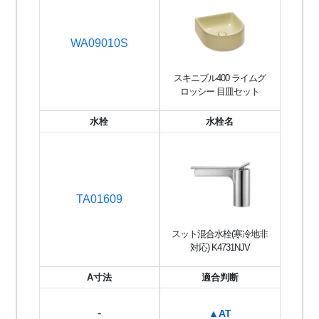
WA09010S
スキニブル400 ライムグ
ロッシー 目皿セット
水栓
水栓名
TA01609
スット混合水栓(寒冷地非
対応) K4731NJV
A寸法
適合判断
-
▲AT