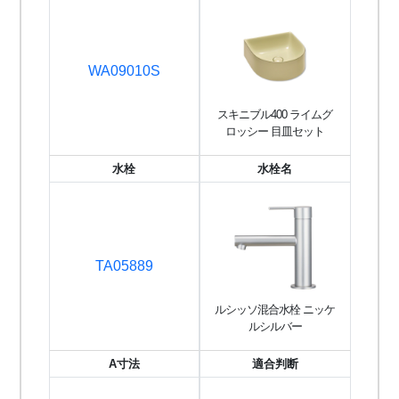
WA09010S
スキニブル400 ライムグ
ロッシー 目皿セット
水栓
水栓名
TA05889
ルシッソ混合水栓 ニッケ
ルシルバー
A寸法
適合判断