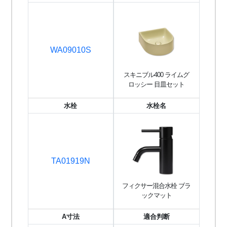
WA09010S
スキニブル400 ライムグ
ロッシー 目皿セット
水栓
水栓名
TA01919N
フィクサー混合水栓 ブラ
ックマット
A寸法
適合判断