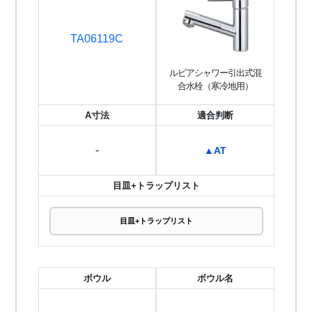
TA06119C
ルビアシャワー引出式混
合水栓（寒冷地用）
A寸法
適合判断
-
▲AT
目皿+トラップリスト
目皿+トラップリスト
ボウル
ボウル名