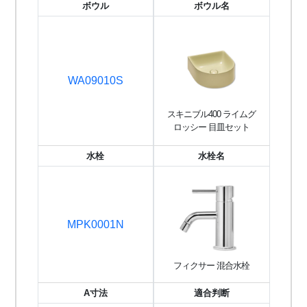
ボウル
ボウル名
WA09010S
スキニブル400 ライムグ
ロッシー 目皿セット
水栓
水栓名
MPK0001N
フィクサー 混合水栓
A寸法
適合判断