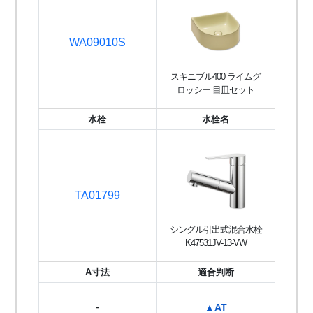
WA09010S
スキニブル400 ライムグ
ロッシー 目皿セット
水栓
水栓名
TA01799
シングル引出式混合水栓
K47531JV-13-VW
A寸法
適合判断
-
▲AT