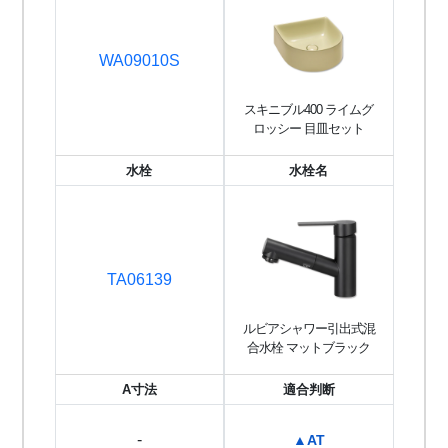
WA09010S
スキニブル400 ライムグ
ロッシー 目皿セット
水栓
水栓名
TA06139
ルビアシャワー引出式混
合水栓 マットブラック
A寸法
適合判断
-
▲AT