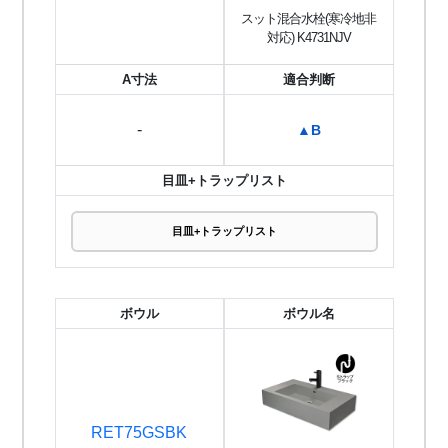
スット混合水栓(寒冷地非
対応) K4731NJV
A寸法
適合判断
-
▲B
目皿+トラップリスト
目皿+トラップリスト
ボウル
ボウル名
RET75GSBK