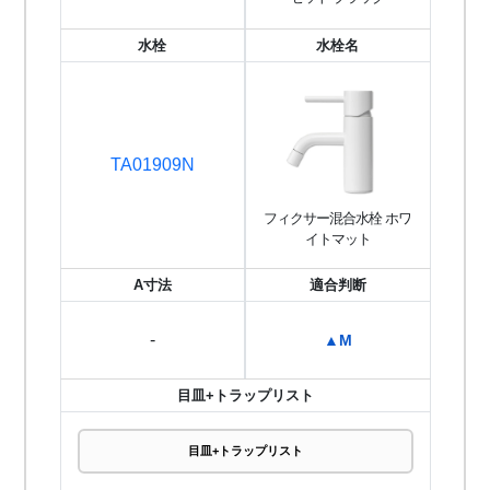
水栓
水栓名
TA01909N
フィクサー混合水栓 ホワ
イトマット
A寸法
適合判断
-
▲M
目皿+トラップリスト
目皿+トラップリスト