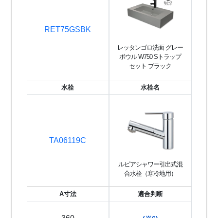
RET75GSBK
レッタンゴロ洗面 グレー
ボウル W750 Sトラップ
セット ブラック
水栓
水栓名
TA06119C
ルビアシャワー引出式混
合水栓（寒冷地用）
A寸法
適合判断