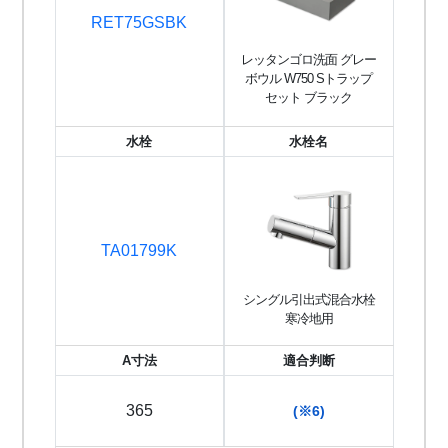
RET75GSBK
レッタンゴロ洗面 グレー
ボウル W750 Sトラップ
セット ブラック
水栓
水栓名
TA01799K
シングル引出式混合水栓
寒冷地用
A寸法
適合判断
365
(※6)