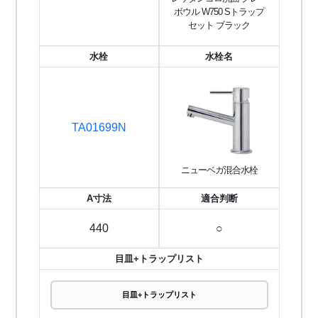
ボウル W750 Sトラップ
セット ブラック
水栓
水栓名
TA01699N
ニューベガ混合水栓
A寸法
適合判断
440
○
目皿+トラップリスト
目皿+トラップリスト