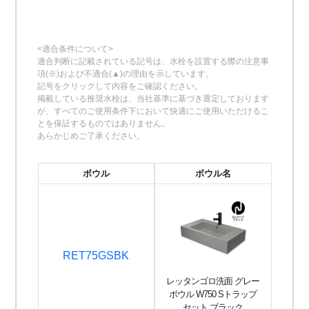
<適合条件について>
適合判断に記載されている記号は、水栓を設置する際の注意事
項(※)および不適合(▲)の理由を示しています。
記号をクリックして内容をご確認ください。
掲載している推奨水栓は、当社基準に基づき選定しております
が、すべてのご使用条件下において快適にご使用いただけるこ
とを保証するものではありません。
あらかじめご了承ください。
ボウル
ボウル名
RET75GSBK
レッタンゴロ洗面 グレー
ボウル W750 Sトラップ
セット ブラック