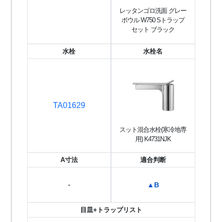
レッタンゴロ洗面 グレー
ボウル W750 Sトラップ
セット ブラック
水栓
水栓名
TA01629
スット混合水栓(寒冷地専
用) K4731NJK
A寸法
適合判断
-
▲B
目皿+トラップリスト