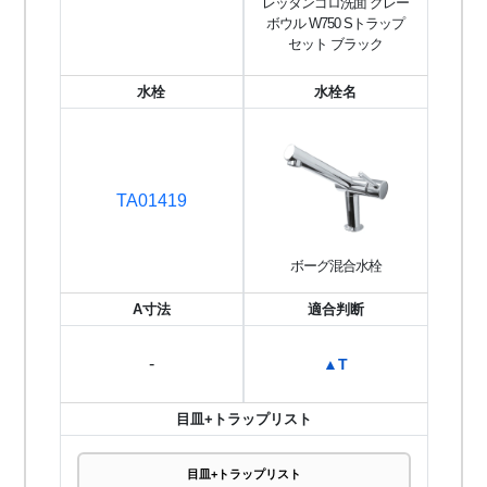
レッタンゴロ洗面 グレー
ボウル W750 Sトラップ
セット ブラック
水栓
水栓名
TA01419
ボーグ混合水栓
A寸法
適合判断
-
▲T
目皿+トラップリスト
目皿+トラップリスト