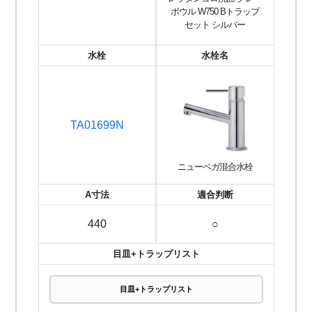
ボウル W750 Bトラップ
セット シルバー
水栓
水栓名
TA01699N
ニューベガ混合水栓
A寸法
適合判断
440
○
目皿+トラップリスト
目皿+トラップリスト