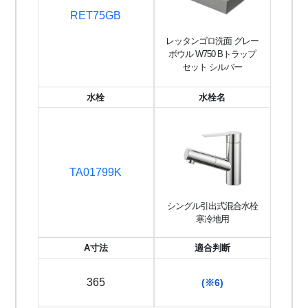
RET75GB
レッタンゴロ洗面 グレー
ボウル W750 Bトラップ
セット シルバー
水栓
水栓名
TA01799K
シングル引出式混合水栓
寒冷地用
A寸法
適合判断
365
(※6)