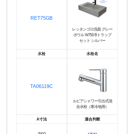
RET75GB
レッタンゴロ洗面 グレー
ボウル W750 Bトラップ
セット シルバー
水栓
水栓名
TA06119C
ルビアシャワー引出式混
合水栓（寒冷地用）
A寸法
適合判断