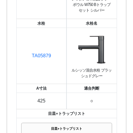
ボウル W750 Bトラップ
セット シルバー
水栓
水栓名
TA05879
ルシッソ混合水栓 ブラッ
シュドグレー
A寸法
適合判断
425
○
目皿+トラップリスト
目皿+トラップリスト