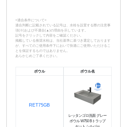
<適合条件について>
適合判断に記載されている記号は、水栓を設置する際の注意事
項(※)および不適合(▲)の理由を示しています。
記号をクリックして内容をご確認ください。
掲載している推奨水栓は、当社基準に基づき選定しております
が、すべてのご使用条件下において快適にご使用いただけるこ
とを保証するものではありません。
あらかじめご了承ください。
ボウル
ボウル名
RET75GB
レッタンゴロ洗面 グレー
ボウル W750 Bトラップ
セット シルバー