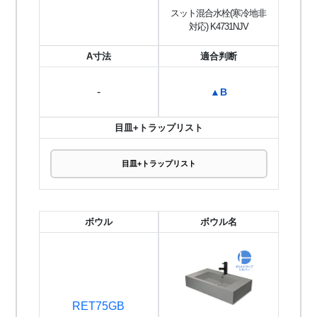
スット混合水栓(寒冷地非
対応) K4731NJV
A寸法
適合判断
-
▲B
目皿+トラップリスト
目皿+トラップリスト
ボウル
ボウル名
RET75GB